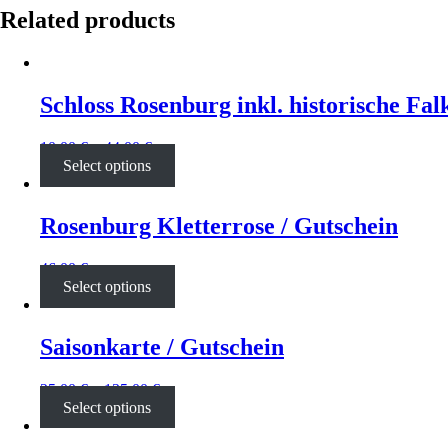
Related products
Schloss Rosenburg inkl. historische Fal
10,00
€
–
44,00
€
Select options
Rosenburg Kletterrose / Gutschein
46,00
€
Select options
Saisonkarte / Gutschein
25,00
€
–
135,00
€
Select options