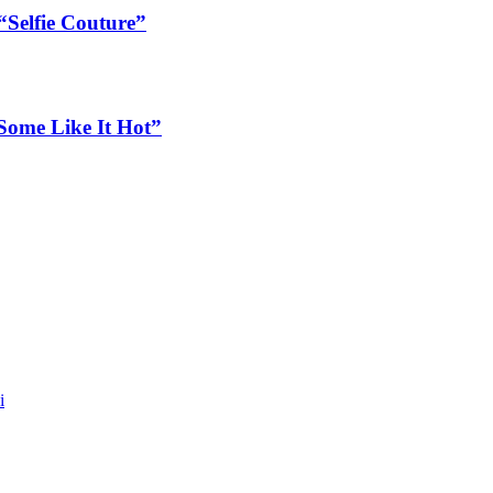
“Selfie Couture”
ome Like It Hot”
i