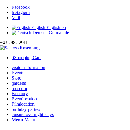
Facebook
Instagram
Mail
English
English
en
Deutsch
German
de
+43 2982 2911
0
Shopping Cart
visitor information
Events
Store
gardens
museum
Falconry
Eventlocation
Filmlocation
birthday-parties
cuisine-overnight-stays
Menu
Menu