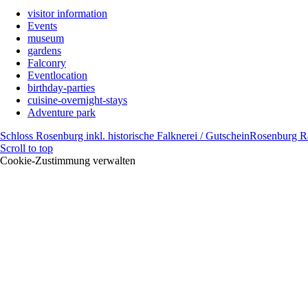
visitor information
Events
museum
gardens
Falconry
Eventlocation
birthday-parties
cuisine-overnight-stays
Adventure park
Schloss Rosenburg inkl. historische Falknerei / Gutschein
Rosenburg Ra
Scroll to top
Cookie-Zustimmung verwalten