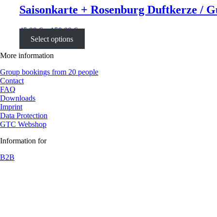
Saisonkarte + Rosenburg Duftkerze / G
45,00
€
–
150,00
€
Select options
More information
Group bookings from 20 people
Contact
FAQ
Downloads
Imprint
Data Protection
GTC Webshop
Information for
B2B