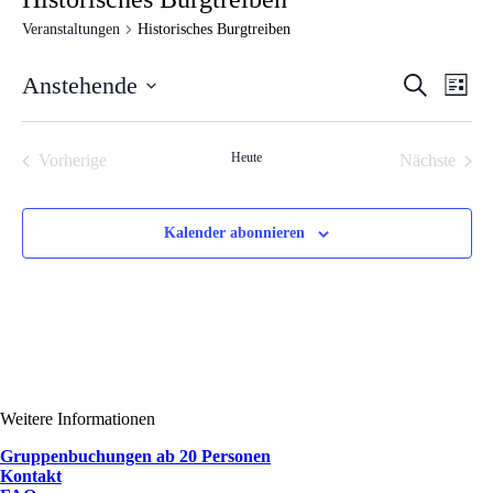
Veranstaltungen
Historisches Burgtreiben
Veransta
Vera
Anstehende
Suche
Liste
Ansi
Suche
Datum
Navi
wählen.
und
Heute
Vorherige
Nächste
Ansichte
Veranstaltungen
Veranstal
Navigati
Kalender abonnieren
Weitere Informationen
Gruppenbuchungen ab 20 Personen
Kontakt